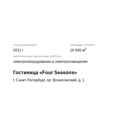
год реализации:
площадь объекта
2
2011 г
16 000 м
выполненные проектные работы:
электрооборудование и электроосвещение
Гостиница «Four Seasons»
г. Санкт-Петербург, пр. Вознесенский, д. 1