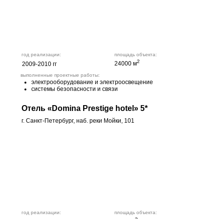
год реализации:
площадь объекта:
2
24000 м
2009-2010 гг
выполненные проектные работы:
электрооборудование и электроосвещение
системы безопасности и связи
Отель «Domina Prestige hotel» 5*
г. Санкт-Петербург, наб. реки Мойки, 101
год реализации:
площадь объекта: