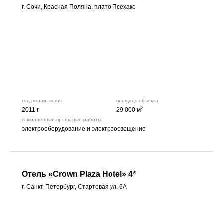
г. Сочи, Красная Поляна, плато Псехако
год реализации:
площадь объекта:
2
2011 г
29 000 м
выполненные проектные работы:
электрооборудование и электроосвещение
Отель «Crown Plaza Hotel» 4*
г. Санкт-Петербург, Стартовая ул. 6А