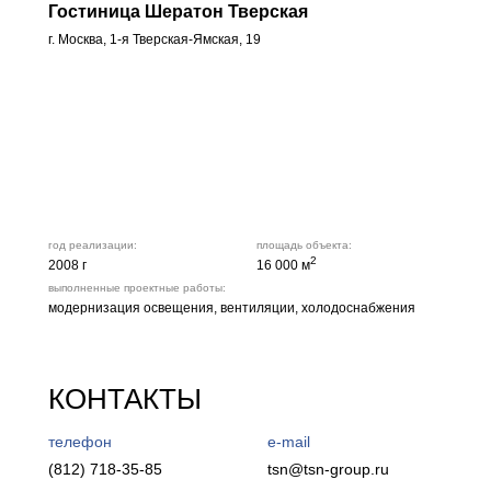
Гостиница Шератон Тверская
г. Москва, 1-я Тверская-Ямская, 19
год реализации:
площадь объекта:
2
2008 г
16 000 м
выполненные проектные работы:
модернизация освещения, вентиляции, холодоснабжения
КОНТАКТЫ
телефон
e-mail
(812) 718-35-8
5
tsn@tsn-group.ru