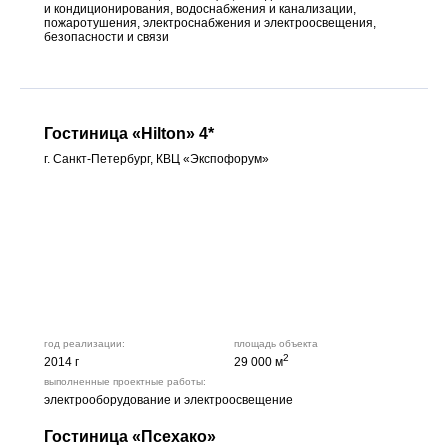
и кондиционирования, водоснабжения и канализации,
пожаротушения, электроснабжения и электроосвещения,
безопасности и связи
Гостиница «Hilton» 4*
г. Санкт-Петербург, КВЦ «Экспофорум»
год реализации:
площадь объекта
2
2014 г
29 000 м
выполненные проектные работы:
электрооборудование и электроосвещение
Гостиница «Псехако»